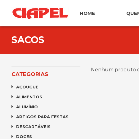
Pular
para
HOME
QUE
o
conteúdo
SACOS
Nenhum produto e
CATEGORIAS
AÇOUGUE
ALIMENTOS
ALUMÍNIO
ARTIGOS PARA FESTAS
DESCARTÁVEIS
DOCES